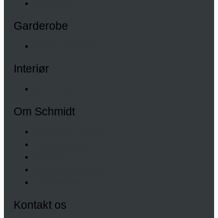
Se alle bad
Garderobe
Se alle garderober
Interiør
Se alt interiør
Om Schmidt
Historien om Schmidt
Bæredygtighed
Karriere
Samarbejdspartnere
Produktfordele
Kontakt os