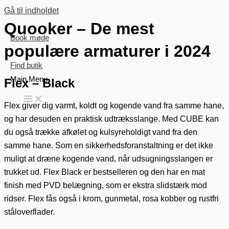
Gå til indholdet
Quooker – De mest
Book møde
populære armaturer i 2024
Find butik
Main Menu
Flex – Black
Flex giver dig varmt, koldt og kogende vand fra samme hane,
og har desuden en praktisk udtræksslange. Med CUBE kan
du også trække afkølet og kulsyreholdigt vand fra den
samme hane. Som en sikkerhedsforanstaltning er det ikke
muligt at dræne kogende vand, når udsugningsslangen er
trukket ud. Flex Black er bestselleren og den har en mat
finish med PVD belægning, som er ekstra slidstærk mod
ridser. Flex fås også i krom, gunmetal, rosa kobber og rustfri
ståloverflader.