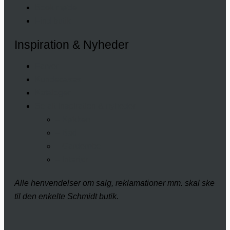
Book møde
Find butik
Inspiration & Nyheder
Farver
Kundecases
Kataloger
Se alt inspiration & nyheder
– Køkken
– Bad
– Garderobe
– Interiør
Alle henvendelser om salg, reklamationer mm. skal ske
til den enkelte Schmidt butik.