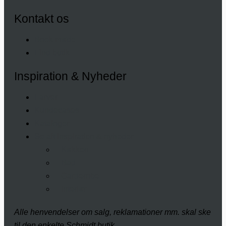
Kontakt os
Book møde
Find butik
Inspiration & Nyheder
Farver
Kundecases
Kataloger
Se alt inspiration & nyheder
– Køkken
– Bad
– Garderobe
– Interiør
Alle henvendelser om salg, reklamationer mm. skal ske
til den enkelte Schmidt butik.