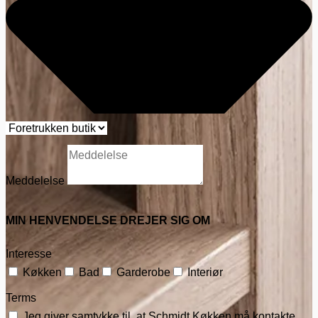
Meddelelse
MIN HENVENDELSE DREJER SIG OM
Interesse
Køkken
Bad
Garderobe
Interiør
Terms
Jeg giver samtykke til, at Schmidt Køkken må kontakte