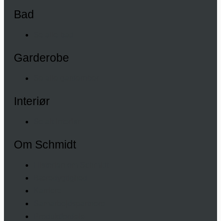
Bad
Se alle bad
Garderobe
Se alle garderober
Interiør
Se alt interiør
Om Schmidt
Historien om Schmidt
Bæredygtighed
Karriere
Samarbejdspartnere
Produktfordele