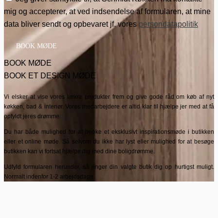
mig og accepterer, at ved indsendelse af formularen, at mine
data bliver sendt og opbevaret jf. vores
persondatapolitik
BOOK MØDE
BOOK MØDE
BOOK ET DESIGN MØDE
Vi elsker at vise vores lækre produkter frem og give gode råd om køb af nyt
køkken, bad & interiør. Vores medarbejdere er altid klar til hjælpe jer med at få
opfyldt jeres drømme.
Du har både mulighed for at booke et eksklusivt inspirationsmøde i butikken
eller et online møde. Så selvom du ikke har lyst eller mulighed for at besøge
butikken kan vi fortsat hjælpe dig med dine boligdrømme.
Udfyld formularen herunder, så ringer din valgte butik dig op hurtigst muligt.
Normalt indenfor 1-2 arbejdsdage.