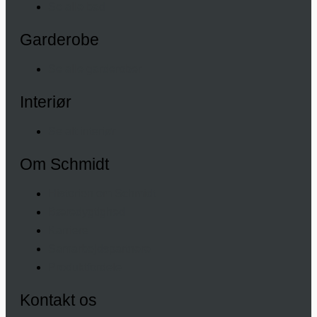
Se alle bad
Garderobe
Se alle garderober
Interiør
Se alt interiør
Om Schmidt
Historien om Schmidt
Bæredygtighed
Karriere
Samarbejdspartnere
Produktfordele
Kontakt os