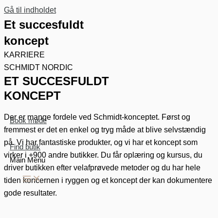
Gå til indholdet
Et succesfuldt
koncept
KARRIERE
SCHMIDT NORDIC
ET SUCCESFULDT
KONCEPT
Der er mange fordele ved Schmidt-konceptet. Først og
Book møde
fremmest er det en enkel og tryg måde at blive selvstændig
på. Vi har fantastiske produkter, og vi har et koncept som
Find butik
virker i +900 andre butikker. Du får oplæring og kursus, du
Main Menu
driver butikken efter velafprøvede metoder og du har hele
tiden koncernen i ryggen og et koncept der kan dokumentere
gode resultater.