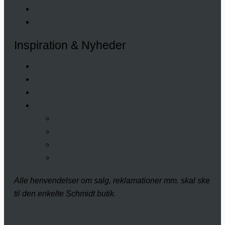
Book møde
Find butik
Inspiration & Nyheder
Farver
Kundecases
Kataloger
Se alt inspiration & nyheder
– Køkken
– Bad
– Garderobe
– Interiør
Alle henvendelser om salg, reklamationer mm. skal ske
til den enkelte Schmidt butik.