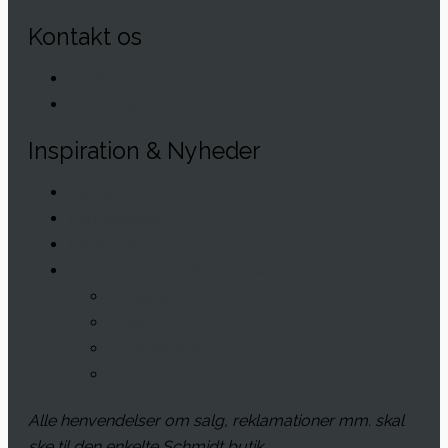
Kontakt os
Book møde
Find butik
Inspiration & Nyheder
Farver
Kundecases
Kataloger
Se alt inspiration & nyheder
– Køkken
– Bad
– Garderobe
– Interiør
Alle henvendelser om salg, reklamationer mm. skal
ske til den enkelte Schmidt butik.