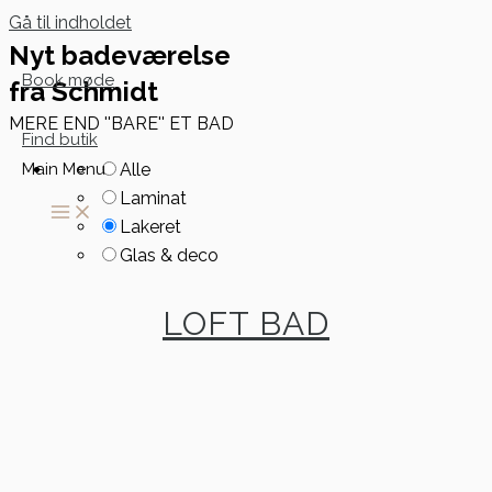
Gå til indholdet
Nyt badeværelse
Book møde
fra Schmidt
MERE END ''BARE'' ET BAD
Find butik
Main Menu
Alle
Laminat
Lakeret
Glas & deco
LOFT BAD