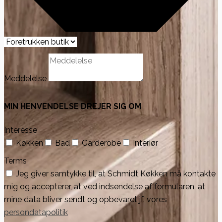
Meddelelse
MIN HENVENDELSE DREJER SIG OM
Interesse
Køkken
Bad
Garderobe
Interiør
Terms
Jeg giver samtykke til, at Schmidt Køkken må kontakte
mig og accepterer, at ved indsendelse af formularen, at
mine data bliver sendt og opbevaret jf. vores
persondatapolitik