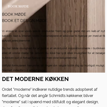
BOOK MØDE
BOOK MØDE
BOOK ET DESIGN MØDE
Vi elsker at vise vores lækre produkter frem og give gode råd om køb af nyt
køkken, bad & interiør. Vores medarbejdere er altid klar til hjælpe jer med at få
opfyldt jeres drømme.
Du har både mulighed for at booke et eksklusivt inspirationsmøde i butikken
eller et online møde. Så selvom du ikke har lyst eller mulighed for at besøge
butikken kan vi fortsat hjælpe dig med dine boligdrømme.
Udfyld formularen herunder, så ringer din valgte butik dig op hurtigst muligt.
Normalt indenfor 1-2 arbejdsdage.
DET MODERNE KØKKEN
Ordet ”moderne” indikerer nutidige trends adopteret af
flertallet. Og når det angår Schmidts køkkener, bliver
”moderne” sat i spænd med stilfuldt og elegant design,