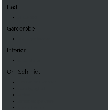
Bad
Se alle bad
Garderobe
Se alle garderober
Interiør
Se alt interiør
Om Schmidt
Historien om Schmidt
Bæredygtighed
Karriere
Samarbejdspartnere
Produktfordele