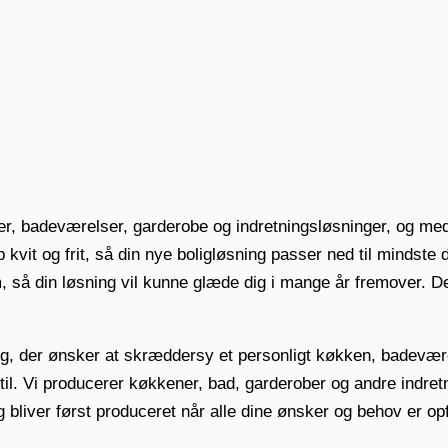
r, badeværelser, garderobe og indretningsløsninger, og med
kvit og frit, så din nye boligløsning passer ned til mindste 
em, så din løsning vil kunne glæde dig i mange år fremover. D
, der ønsker at skræddersy et personligt køkken, badeværels
til. Vi producerer køkkener, bad, garderober og andre indret
g bliver først produceret når alle dine ønsker og behov er op