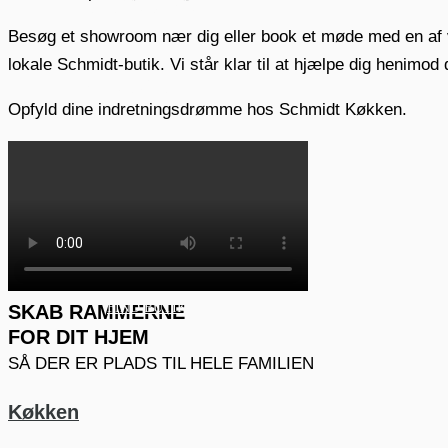
GARDEROBE
Besøg et showroom nær dig eller book et møde med en af vor
lokale Schmidt-butik. Vi står klar til at hjælpe dig henimod d
INTERIØR
Opfyld dine indretningsdrømme hos Schmidt Køkken.
Main Menu
BOOK MØDE
FIND BUTIK
SKAB RAMMERNE
FOR DIT HJEM
SÅ DER ER PLADS TIL HELE FAMILIEN
Køkken