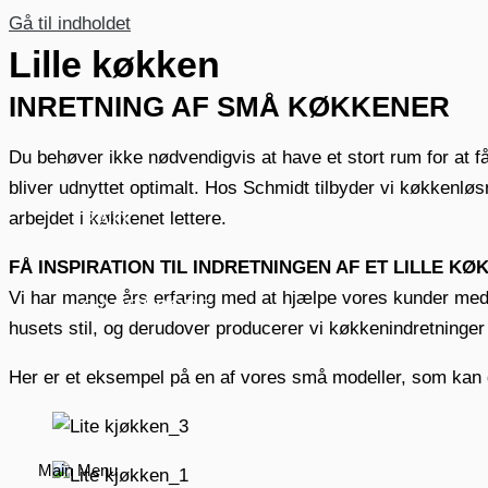
Gå til indholdet
Lille køkken
INRETNING AF SMÅ KØKKENER
KØKKEN
Du behøver ikke nødvendigvis at have et stort rum for at få
bliver udnyttet optimalt. Hos Schmidt tilbyder vi køkkenlø
BAD
arbejdet i køkkenet lettere.
FÅ INSPIRATION TIL INDRETNINGEN AF ET LILLE KØ
Vi har mange års erfaring med at hjælpe vores kunder med a
GARDEROBE
husets stil, og derudover producerer vi køkkenindretninger e
Her er et eksempel på en af vores små modeller, som kan giv
INTERIØR
Main Menu