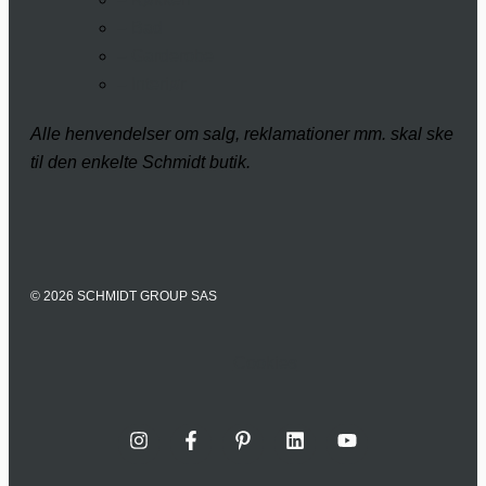
– Bad
– Garderobe
– Interiør
Alle henvendelser om salg, reklamationer mm. skal ske
til den enkelte Schmidt butik.
© 2026 SCHMIDT GROUP SAS
Cookies