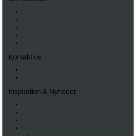
Historien om Schmidt
Bæredygtighed
Karriere
Samarbejdspartnere
Produktfordele
Kontakt os
Book møde
Find butik
Inspiration & Nyheder
Farver
Kundecases
Kataloger
Se alt inspiration & nyheder
– Køkken