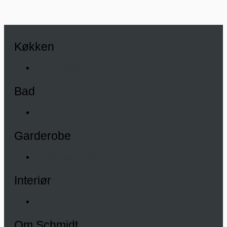
Køkken
Se alle køkkener
Bad
Se alle bad
Garderobe
Se alle garderober
Interiør
Se alt interiør
Om Schmidt